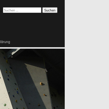
..
Suchen
lärung