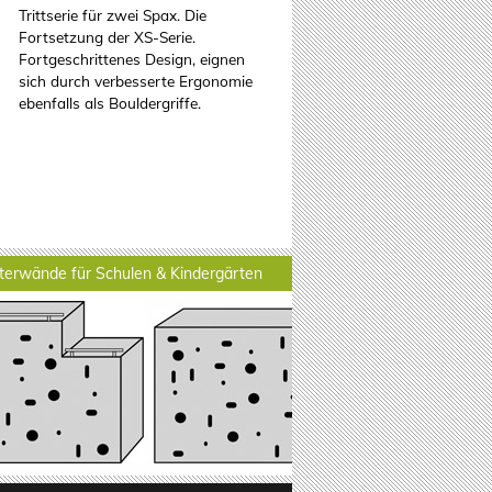
Trittserie für zwei Spax. Die
Fortsetzung der XS-Serie.
Fortgeschrittenes Design, eignen
sich durch verbesserte Ergonomie
ebenfalls als Bouldergriffe.
tterwände für Schulen & Kindergärten