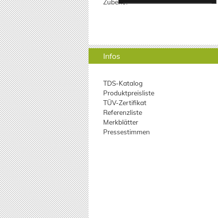
Zubehör
Infos
TDS-Katalog
Produktpreisliste
TÜV-Zertifikat
Referenzliste
Merkblätter
Pressestimmen