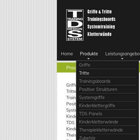
Home
Produkte
Leistungsangebo
Griffe
Produkte
Tritte
Trainingsboards
Griffe
Positive Strukturen
Tritte
Trainingsboards
Systemgriffe
Positive Strukturen
Kinderklettergriffe
Systemgriffe
TDS Panels
Kinderklettergriffe
Kinderkletterwände
TDS Panels
Kinderkletterwände
Therapiekletterwände
Therapiekletterwände
Zubehör